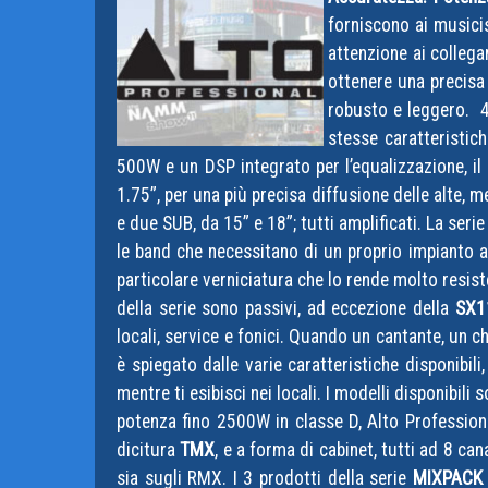
forniscono ai musicis
attenzione ai collega
ottenere una precisa 
robusto e leggero. 4 
stesse caratteristi
500W e un DSP integrato per l’equalizzazione, il
1.75”, per una più precisa diffusione delle alte, 
e due SUB, da 15” e 18”; tutti amplificati. La seri
le band che necessitano di un proprio impianto au
particolare verniciatura che lo rende molto resist
della serie sono passivi, ad eccezione della
SX1
locali, service e fonici. Quando un cantante, un c
è spiegato dalle varie caratteristiche disponibil
mentre ti esibisci nei locali. I modelli disponibili
potenza fino 2500W in classe D, Alto Profession
dicitura
TMX
, e a forma di cabinet, tutti ad 8 can
sia sugli RMX. I 3 prodotti della serie
MIXPACK