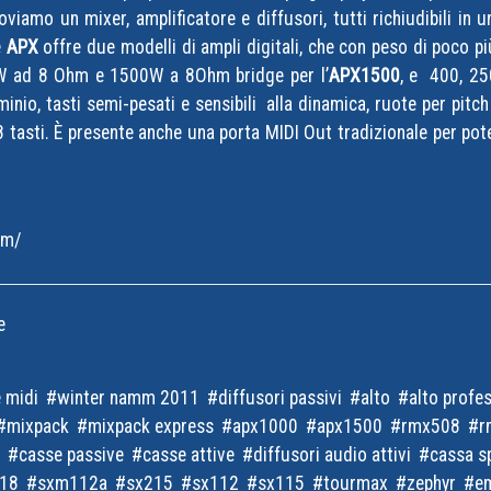
oviamo un mixer, amplificatore e diffusori, tutti richiudibili i
e
APX
offre due modelli di ampli digitali, che con peso di poco p
W ad 8 Ohm e 1500W a 8Ohm bridge per l’
APX1500
, e 400, 25
uminio, tasti semi-pesati e sensibili alla dinamica, ruote per pi
88 tasti. È presente anche una porta MIDI Out tradizionale per pot
om/
e
e midi
winter namm 2011
diffusori passivi
alto
alto profe
mixpack
mixpack express
apx1000
apx1500
rmx508
r
casse passive
casse attive
diffusori audio attivi
cassa sp
b18
sxm112a
sx215
sx112
sx115
tourmax
zephyr
e