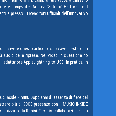
ermo, mentre il 9 Dicembre farà tappa a Cinisello
ore e songwriter Andrea "Satomi" Bertorelli e il
i e presso i rivenditori ufficiali dell'innovativo
 di scrivere questo articolo, dopo aver testato un
à audio delle riprese. Nel video in questione ho
’adattatore AppleLightning to USB. In pratica, in
ic Inside Rimini. Dopo anni di assenza di fiere del
registrare più di 9000 presenze con il MUSIC INSIDE
rganizzato da Rimini Fiera in collaborazione con