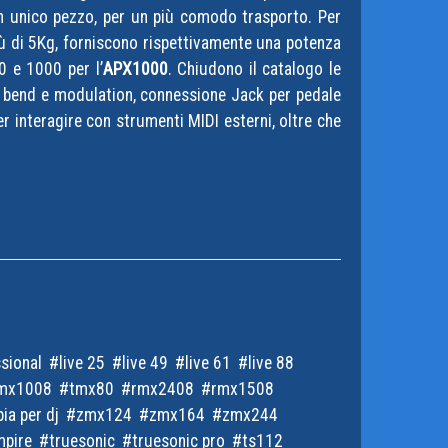
n un unico pezzo, per un più comodo trasporto. Per
iù di 5Kg, forniscono rispettivamente una potenza
0 e 1000 per l’
APX1000
. Chiudono il catalogo le
tch bend e modulation, connessione Jack per pedale
er interagire con strumenti MIDI esterni, oltre che
ssional
live 25
live 49
live 61
live 88
mx1008
tmx80
rmx2408
rmx1508
ia per dj
zmx124
zmx164
zmx244
mpire
truesonic
truesonic pro
ts112