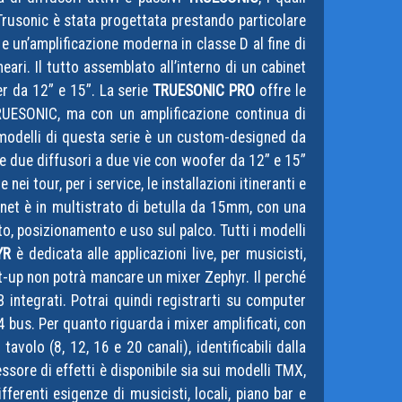
Trusonic è stata progettata prestando particolare
e un’amplificazione moderna in classe D al fine di
neari. Il tutto assemblato all’interno di un cabinet
er da 12” e 15”. La serie
TRUESONIC PRO
offre le
RUESONIC, ma con un amplificazione continua di
i modelli di questa serie è un custom-designed da
rte due diffusori a due vie con woofer da 12” e 15”
nei tour, per i service, le installazioni itineranti e
binet è in multistrato di betulla da 15mm, con una
to, posizionamento e uso sul palco. Tutti i modelli
YR
è dedicata alle applicazioni live, per musicisti,
set-up non potrà mancare un mixer Zephyr. Il perché
B integrati. Potrai quindi registrarti su computer
n 4 bus. Per quanto riguarda i mixer amplificati, con
tavolo (8, 12, 16 e 20 canali), identificabili dalla
ssore di effetti è disponibile sia sui modelli TMX,
ferenti esigenze di musicisti, locali, piano bar e