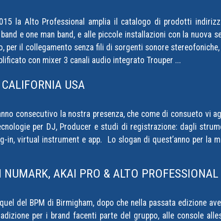
5 la Alto Professional amplia il catalogo di prodotti indirizza
, band e one man band, e alle piccole installazioni con la nuova s
o, per il collegamento senza fili di sorgenti sonore stereofoniche,
lificato con mixer 3 canali audio integrato Trouper ...
CALIFORNIA USA
no consecutivo la nostra presenza, che come di consueto vi aggi
cnologie per DJ, Producer e studi di registrazione: dagli strumen
g-in, virtual instrument e app. Lo slogan di quest’anno per la 
 NUMARK, AKAI PRO & ALTO PROFESSIONAL
quel del BPM di Birmigham, dopo che nella passata edizione aveva
dizione per i brand facenti parte del gruppo, alle console alles