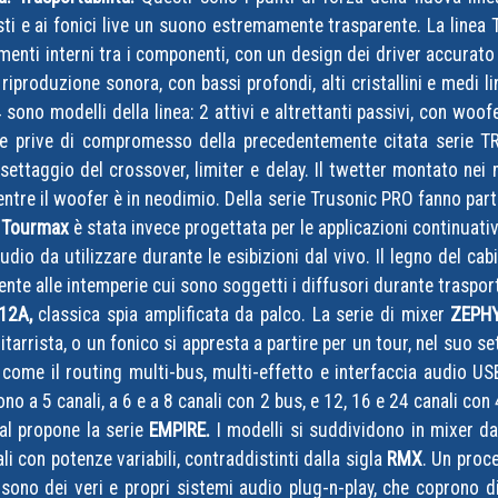
ti e ai fonici live un suono estremamente trasparente. La linea 
menti interni tra i componenti, con un design dei driver accurato 
riproduzione sonora, con bassi profondi, alti cristallini e medi li
sono modelli della linea: 2 attivi e altrettanti passivi, con woof
che prive di compromesso della precedentemente citata serie T
 settaggio del crossover, limiter e delay. Il twetter montato ne
mentre il woofer è in neodimio. Della serie Trusonic PRO fanno pa
e
Tourmax
è stata invece progettata per le applicazioni continuative 
dio da utilizzare durante le esibizioni dal vivo. Il legno del ca
ente alle intemperie cui sono soggetti i diffusori durante traspor
12A,
classica spia amplificata da palco. La serie di mixer
ZEPH
hitarrista, o un fonico si appresta a partire per un tour, nel suo 
i, come il routing multi-bus, multi-effetto e interfaccia audio US
 sono a 5 canali, a 6 e a 8 canali con 2 bus, e 12, 16 e 24 canali co
al propone la serie
EMPIRE.
I modelli si suddividono in mixer da 
ali con potenze variabili, contraddistinti dalla sigla
RMX
. Un proce
sono dei veri e propri sistemi audio plug-n-play, che coprono dif