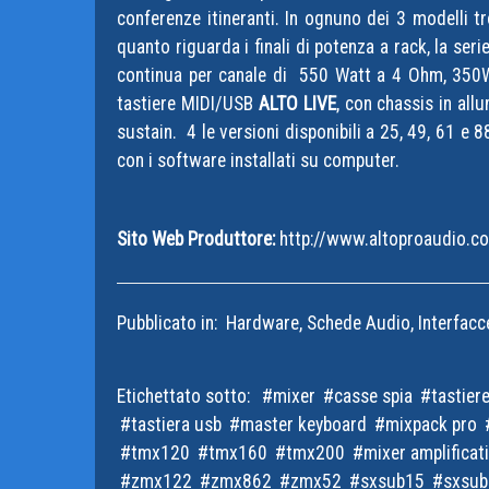
conferenze itineranti. In ognuno dei 3 modelli tr
quanto riguarda i finali di potenza a rack, la seri
continua per canale di 550 Watt a 4 Ohm, 350
tastiere MIDI/USB
ALTO LIVE
, con chassis in all
sustain. 4 le versioni disponibili a 25, 49, 61 e 
con i software installati su computer.
Sito Web Produttore:
http://www.altoproaudio.c
Pubblicato in:
Hardware, Schede Audio, Interfacc
Etichettato sotto:
mixer
casse spia
tastier
tastiera usb
master keyboard
mixpack pro
tmx120
tmx160
tmx200
mixer amplificati
zmx122
zmx862
zmx52
sxsub15
sxsu