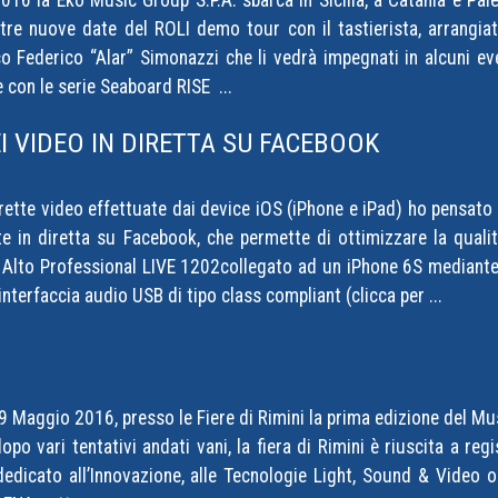
016 la Eko Music Group S.P.A. sbarca in Sicilia, a Catania e Pal
re nuove date del ROLI demo tour con il tastierista, arrangiat
o Federico “Alar” Simonazzi che li vedrà impegnati in alcuni event
 con le serie Seaboard RISE ...
EI VIDEO IN DIRETTA SU FACEBOOK
irette video effettuate dai device iOS (iPhone e iPad) ho pensato
e in diretta su Facebook, che permette di ottimizzare la qualit
 Alto Professional LIVE 1202collegato ad un iPhone 6S mediante l
interfaccia audio USB di tipo class compliant (clicca per ...
 9 Maggio 2016, presso le Fiere di Rimini la prima edizione del Mus
 dopo vari tentativi andati vani, la fiera di Rimini è riuscita a 
dedicato all’Innovazione, alle Tecnologie Light, Sound & Video o