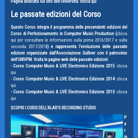
Pagina dedicata sul sito dell’Università: clicca qui
Le passate edizioni del Corso
Questo
Corso integra il programma delle precendenti edizioni del
Corso di Perfezionamento in Computer Music Production (
clicca
qui per consultare le informazioni sulla prima 2016/2017
e
sulla
seconda 2017/2018
) e rappresenta l'
evoluzione delle passate
edizioni organizzate dall’Associazione Gulliver con il patrocinio
dell’UNIVPM.
Visita le pagine web delle passate edizioni:
-
Corso Computer Music & LIVE Electronics Edizione 2015
: clicca
qui
-
Corso Computer Music & LIVE Electronics Edizione 2014
: clicca
qui
- Co
rso Computer Music & LIVE Electronics Edizione 2013
: clicca
qui
SCOPRI I CORSI DELL'ALAR’S RECORDING STUDIO
P
e
r
in