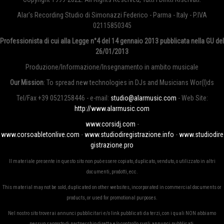
Alar's Recording Studio di Simonazzi Federico - Parma - Italy - P.IVA
02115850345
Professionista di cui alla Legge n°4 del 14 gennaio 2013
pubblicata nella GU del
26/01/2013
Produzione/Informazione/Insegnamento in ambito musicale
Our Mission
: To spread new technologies in DJs and Musicians Wor(l)ds
Tel/Fax +39 0521258446 - e-mail:
studio@alarmusic.com
- Web Site:
http://www.alarmusic.com
www.corsidj.com
-
www.corsoabletonlive.com
-
www.studiodiregistrazione.info
-
www.studiodire
gistrazione.pro
Il materiale presente in questo sito non può essere copiato, duplicato, venduto, o utilizzato in altri
documenti, prodotti, ecc.
This material may not be sold, duplicated on other websites, incorporated in commercial documents or
products, or used for promotional purposes.
Nel nostro sito troverai annunci pubblicitari e/o link pubblicati da terzi, con i quali NON abbiamo
nessun rapporto di partnership diretta e/o controllo sugli annunci pubblicati.