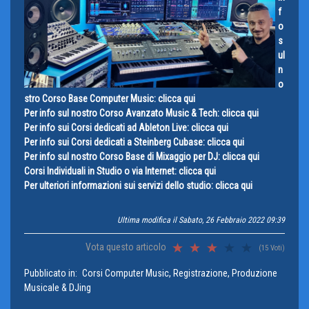
f
o
s
ul
n
o
stro Corso Base Computer Music: clicca qui
Per info sul nostro Corso Avanzato Music & Tech: clicca qui
Per info sui Corsi dedicati ad Ableton Live: clicca qui
Per info sui Corsi dedicati a Steinberg Cubase: clicca qui
Per info sul nostro Corso Base di Mixaggio per DJ: clicca qui
Corsi Individuali in Studio o via Internet: clicca qui
Per ulteriori informazioni sui servizi dello studio: clicca qui
Ultima modifica il Sabato, 26 Febbraio 2022 09:39
Vota questo articolo
(15 Voti)
Pubblicato in:
Corsi Computer Music, Registrazione, Produzione
Musicale & DJing