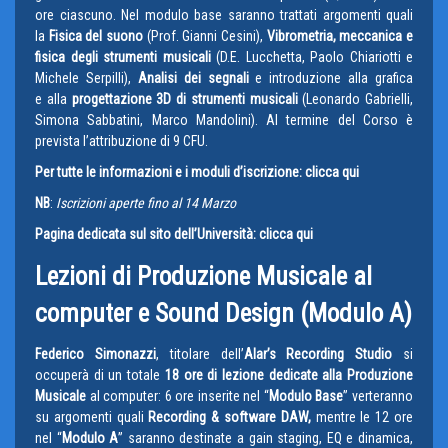
ore ciascuno. Nel modulo base saranno trattati argomenti quali
la
Fisica del suono
(Prof. Gianni Cesini),
Vibrometria, meccanica e
fisica degli strumenti musicali
(D.E. Lucchetta, Paolo Chiariotti e
Michele Serpilli),
Analisi dei segnali
e introduzione alla grafica
e alla
progettazione 3D di strumenti musicali
(Leonardo Gabrielli,
Simona Sabbatini, Marco Mandolini). Al termine del Corso è
prevista l’attribuzione di 9 CFU.
Per tutte le informazioni e i moduli d’iscrizione: clicca qui
NB
:
Iscrizioni aperte fino al 14 Marzo
Pagina dedicata sul sito dell’Università: clicca qui
Lezioni di Produzione Musicale al
computer e Sound Design (Modulo A)
Federico Simonazzi
, titolare dell’
Alar’s Recording Studio
si
occuperà di un totale
18 ore di lezione dedicate alla Produzione
Musicale
al computer: 6 ore inserite nel “
Modulo Base
” verteranno
su argomenti quali
Recording & software DAW
,
mentre le 12 ore
nel “
Modulo A
” saranno destinate a gain staging, EQ e dinamica,