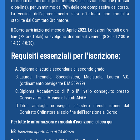
Gli iscritti hanno l’obbligo di frequenza alle lezioni teoriche (frontali
o on-line), per un minimo del 70% delle ore complessive del corso.
La verifica dell’apprendimento sarà effettuata con modalità
stabilite dal Comitato Ordinatore.
Il Corso avrà inizio nel mese di
Aprile 2022
. Le lezioni frontali e on-
line (72 ore totali) si svolgono di norma il venerdì (8:30 - 12:30 e
14:30 -18:30).
Requisiti essenziali per l’iscrizione:
Diploma di scuola secondaria di secondo grado.
Laurea Triennale, Specialistica, Magistrale, Laurea V.O.
(ordinamento previgente D.M.509/99).
Diploma Accademico di I° o II° livello conseguito presso
Conservatori di Musica e Istituti AFAM.
Titoli analoghi conseguiti all’estero ritenuti idonei dal
Comitato Ordinatore al solo fine dell’iscrizione al Corso.
Per tutte le informazioni e i moduli d’iscrizione: clicca qui
NB
:
Iscrizioni aperte fino al 14 Marzo