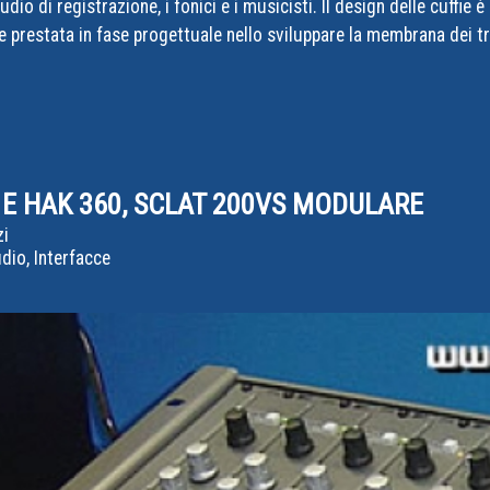
io di registrazione, i fonici e i musicisti. Il design delle cuffie è
one prestata in fase progettuale nello sviluppare la membrana dei t
 E HAK 360, SCLAT 200VS MODULARE
zi
io, Interfacce