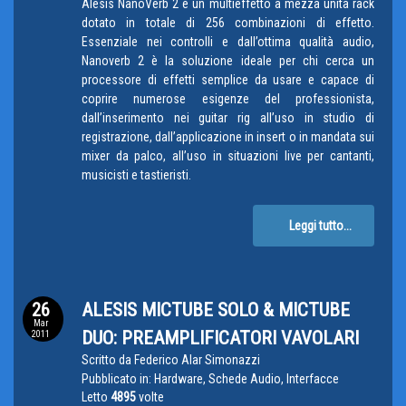
Alesis NanoVerb 2 è un multieffetto a mezza unità rack
dotato in totale di 256 combinazioni di effetto.
Essenziale nei controlli e dall’ottima qualità audio,
Nanoverb 2 è la soluzione ideale per chi cerca un
processore di effetti semplice da usare e capace di
coprire numerose esigenze del professionista,
dall’inserimento nei guitar rig all’uso in studio di
registrazione, dall’applicazione in insert o in mandata sui
mixer da palco, all’uso in situazioni live per cantanti,
musicisti e tastieristi.
Leggi tutto...
26
ALESIS MICTUBE SOLO & MICTUBE
Mar
DUO: PREAMPLIFICATORI VAVOLARI
2011
Scritto da
Federico Alar Simonazzi
Pubblicato in:
Hardware, Schede Audio, Interfacce
Letto
4895
volte