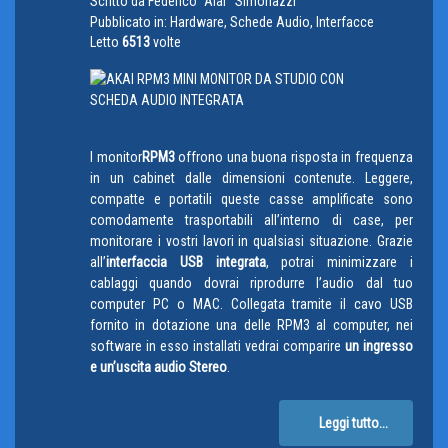
Scritto da
Federico "Alar" Simonazzi
Pubblicato in:
Hardware, Schede Audio, Interfacce
Letto
6513
volte
I monitor
RPM3
offrono una buona risposta in frequenza
in un cabinet dalle dimensioni contenute. Leggere,
compatte e portatili queste casse amplificate sono
comodamente trasportabili all’interno di case, per
monitorare i vostri lavori in qualsiasi situazione. Grazie
all’
interfaccia USB integrata
, potrai minimizzare i
cablaggi quando dovrai riprodurre l’audio dal tuo
computer PC o MAC. Collegata tramite il cavo USB
fornito in dotazione una delle RPM3 al computer, nei
software in esso installati vedrai comparire
un ingresso
e un’uscita audio Stereo
.
Leggi tutto...