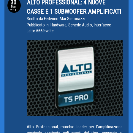
30
ALTO PROFESSIONAL: 4 NUOVE
Mar
CASSE E 1 SUBWOOFER AMPLIFICATI
2011
Scritto da
Federico Alar Simonazzi
Pubblicato in:
Hardware, Schede Audio, Interfacce
Letto
6669
volte
Alto Professional, marchio leader per l’amplificazione
musicale destinata agli eventi dal vivo, annuncia al