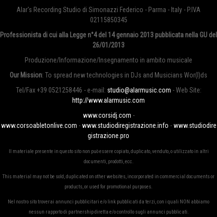
Alar's Recording Studio di Simonazzi Federico - Parma - Italy - P.IVA
02115850345
Professionista di cui alla Legge n°4 del 14 gennaio 2013
pubblicata nella GU del
26/01/2013
Produzione/Informazione/Insegnamento in ambito musicale
Our Mission
: To spread new technologies in DJs and Musicians Wor(l)ds
Tel/Fax +39 0521258446 - e-mail:
studio@alarmusic.com
- Web Site:
http://www.alarmusic.com
www.corsidj.com
-
www.corsoabletonlive.com
-
www.studiodiregistrazione.info
-
www.studiodire
gistrazione.pro
Il materiale presente in questo sito non può essere copiato, duplicato, venduto, o utilizzato in altri
documenti, prodotti, ecc.
This material may not be sold, duplicated on other websites, incorporated in commercial documents or
products, or used for promotional purposes.
Nel nostro sito troverai annunci pubblicitari e/o link pubblicati da terzi, con i quali NON abbiamo
nessun rapporto di partnership diretta e/o controllo sugli annunci pubblicati.