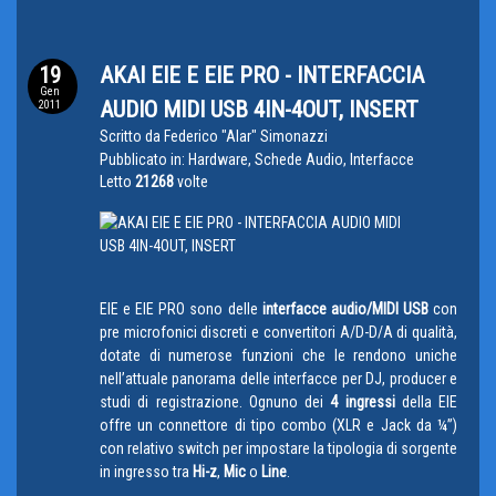
19
AKAI EIE E EIE PRO - INTERFACCIA
Gen
AUDIO MIDI USB 4IN-4OUT, INSERT
2011
Scritto da
Federico "Alar" Simonazzi
Pubblicato in:
Hardware, Schede Audio, Interfacce
Letto
21268
volte
EIE e EIE PRO sono delle
interfacce audio/MIDI USB
con
pre microfonici discreti e convertitori A/D-D/A di qualità,
dotate di numerose funzioni che le rendono uniche
nell’attuale panorama delle interfacce per DJ, producer e
studi di registrazione. Ognuno dei
4 ingressi
della EIE
offre un connettore di tipo combo (XLR e Jack da ¼”)
con relativo switch per impostare la tipologia di sorgente
in ingresso tra
Hi-z
,
Mic
o
Line
.