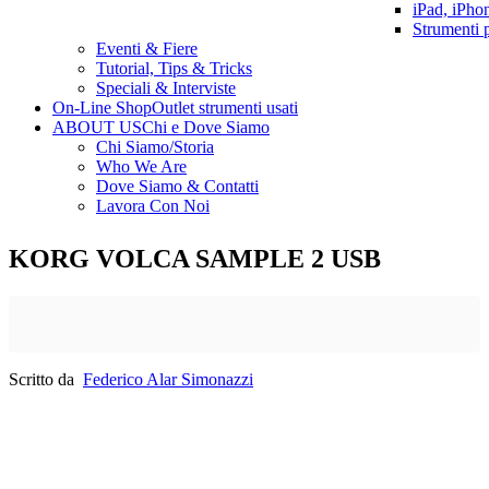
iPad, iPho
Strumenti 
Eventi & Fiere
Tutorial, Tips & Tricks
Speciali & Interviste
On-Line Shop
Outlet strumenti usati
ABOUT US
Chi e Dove Siamo
Chi Siamo/Storia
Who We Are
Dove Siamo & Contatti
Lavora Con Noi
KORG VOLCA SAMPLE 2 USB
Scritto da
Federico Alar Simonazzi