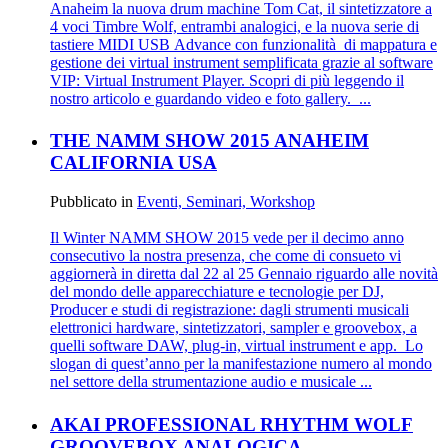
Anaheim la nuova drum machine Tom Cat, il sintetizzatore a
4 voci Timbre Wolf, entrambi analogici, e la nuova serie di
tastiere MIDI USB Advance con funzionalità di mappatura e
gestione dei virtual instrument semplificata grazie al software
VIP: Virtual Instrument Player. Scopri di più leggendo il
nostro articolo e guardando video e foto gallery. ...
THE NAMM SHOW 2015 ANAHEIM
CALIFORNIA USA
Pubblicato in
Eventi, Seminari, Workshop
Il Winter NAMM SHOW 2015 vede per il decimo anno
consecutivo la nostra presenza, che come di consueto vi
aggiornerà in diretta dal 22 al 25 Gennaio riguardo alle novità
del mondo delle apparecchiature e tecnologie per DJ,
Producer e studi di registrazione: dagli strumenti musicali
elettronici hardware, sintetizzatori, sampler e groovebox, a
quelli software DAW, plug-in, virtual instrument e app. Lo
slogan di quest’anno per la manifestazione numero al mondo
nel settore della strumentazione audio e musicale ...
AKAI PROFESSIONAL RHYTHM WOLF
GROOVEBOX ANALOGICA