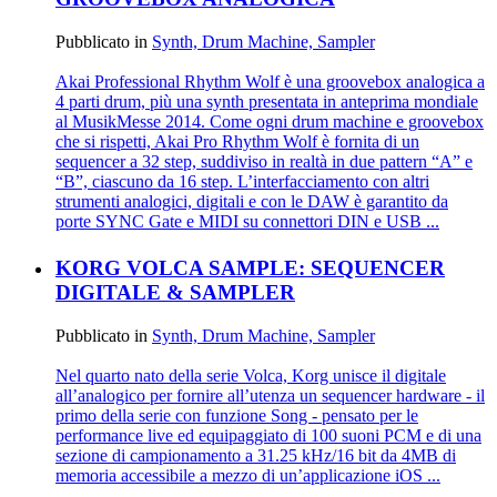
Pubblicato in
Synth, Drum Machine, Sampler
Akai Professional Rhythm Wolf è una groovebox analogica a
4 parti drum, più una synth presentata in anteprima mondiale
al MusikMesse 2014. Come ogni drum machine e groovebox
che si rispetti, Akai Pro Rhythm Wolf è fornita di un
sequencer a 32 step, suddiviso in realtà in due pattern “A” e
“B”, ciascuno da 16 step. L’interfacciamento con altri
strumenti analogici, digitali e con le DAW è garantito da
porte SYNC Gate e MIDI su connettori DIN e USB ...
KORG VOLCA SAMPLE: SEQUENCER
DIGITALE & SAMPLER
Pubblicato in
Synth, Drum Machine, Sampler
Nel quarto nato della serie Volca, Korg unisce il digitale
all’analogico per fornire all’utenza un sequencer hardware - il
primo della serie con funzione Song - pensato per le
performance live ed equipaggiato di 100 suoni PCM e di una
sezione di campionamento a 31.25 kHz/16 bit da 4MB di
memoria accessibile a mezzo di un’applicazione iOS ...