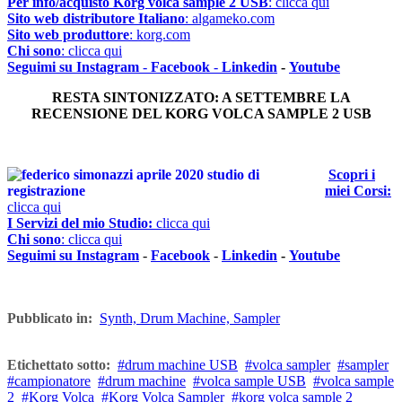
Per info/acquisto Korg volca sample 2 USB
: clicca qui
Sito web distributore Italiano
: algameko.com
Sito web produttore
: korg.com
Chi sono
: clicca qui
S
eguimi su Instagram
-
Facebook
-
Linkedin
-
Youtube
RESTA SINTONIZZATO: A SETTEMBRE LA
RECENSIONE DEL KORG VOLCA SAMPLE 2 USB
Scopri i
miei Corsi:
clicca qui
I Servizi del mio Studio:
clicca qui
Chi sono
: clicca qui
S
eguimi su Instagram
-
Facebook
-
Linkedin
-
Youtube
Pubblicato in:
Synth, Drum Machine, Sampler
Etichettato sotto:
drum machine USB
volca sampler
sampler
campionatore
drum machine
volca sample USB
volca sample
2
Korg Volca
Korg Volca Sampler
korg volca sample 2