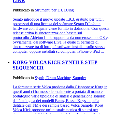
LINK
Pubblicato in
Strumenti per DJ, DJing
Serato introduce il nuovo update 1.9.3, gratuito per tutti i
possessori di una licenza del software Serato DJ e/o un
hardware con il quale viene fornito in dotazione. Con questa
release arriva la sincronizzazione basata sul
protocollo Ableton Link supportata da numerose app iOS e,
ovviamente, dal software Live, la quale ci permette di
sincronizzare tra di loro più software installati sullo stesso
computer, oppure installati su computer, iPhone o iPad ...
KORG VOLCA KICK SYNTH E STEP
SEQUENCER
Pubblicato in
Synth, Drum Machine, Sampler
La fortunata serie Volca prodotta dalla Giapponese Korg in
questi anni ci ha messo letteralmente a portata di mano e
portafoglio varie tipologie di sintesi e generazione sonora:
dall’analogica dei modelli Beats, Bass e Keys a quella
digitale dell’FM e dei sample based Volca Sample. Korg
Volca Kick propone un’inusuale tecnica di sintesi per