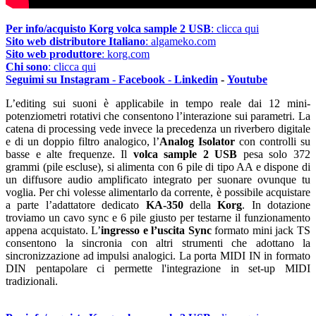
Per info/acquisto Korg volca sample 2 USB
: clicca qui
Sito web distributore Italiano
: algameko.com
Sito web produttore
: korg.com
Chi sono
: clicca qui
S
eguimi su Instagram
-
Facebook
-
Linkedin
-
Youtube
L’editing sui suoni è applicabile in tempo reale dai 12 mini-
potenziometri rotativi che consentono l’interazione sui parametri. La
catena di processing vede invece la precedenza un riverbero digitale
e di un doppio filtro analogico, l’
Analog Isolator
con controlli su
basse e alte frequenze. Il
volca sample 2 USB
pesa solo 372
grammi (pile escluse), si alimenta con 6 pile di tipo AA e dispone di
un diffusore audio amplificato integrato per suonare ovunque tu
voglia. Per chi volesse alimentarlo da corrente, è possibile acquistare
a parte l’adattatore dedicato
KA-350
della
Korg
. In dotazione
troviamo un cavo sync e 6 pile giusto per testarne il funzionamento
appena acquistato. L’
ingresso e l’uscita Sync
formato mini jack TS
consentono la sincronia con altri strumenti che adottano la
sincronizzazione ad impulsi analogici. La porta MIDI IN in formato
DIN pentapolare ci permette l'integrazione in set-up MIDI
tradizionali.