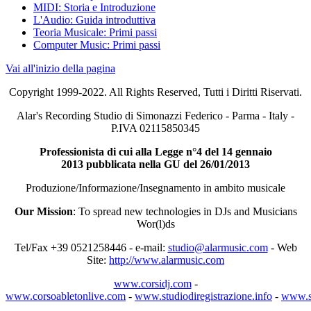
MIDI: Storia e Introduzione
L'Audio: Guida introduttiva
Teoria Musicale: Primi passi
Computer Music: Primi passi
Vai all'inizio della pagina
Copyright 1999-2022. All Rights Reserved, Tutti i Diritti Riservati.
Alar's Recording Studio di Simonazzi Federico - Parma - Italy -
P.IVA 02115850345
Professionista di cui alla Legge n°4 del 14 gennaio
2013
pubblicata nella GU del 26/01/2013
Produzione/Informazione/Insegnamento in ambito musicale
Our Mission
: To spread new technologies in DJs and Musicians
Wor(l)ds
Tel/Fax +39 0521258446 - e-mail:
studio@alarmusic.com
- Web
Site:
http://www.alarmusic.com
www.corsidj.com
-
www.corsoabletonlive.com
-
www.studiodiregistrazione.info
-
www.st