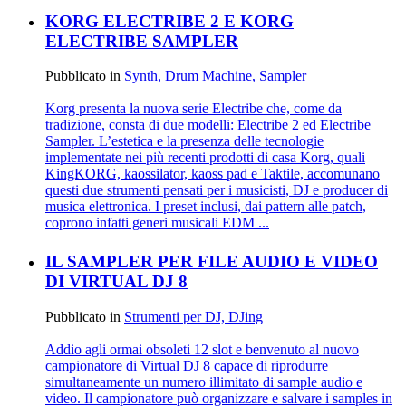
KORG ELECTRIBE 2 E KORG
ELECTRIBE SAMPLER
Pubblicato in
Synth, Drum Machine, Sampler
Korg presenta la nuova serie Electribe che, come da
tradizione, consta di due modelli: Electribe 2 ed Electribe
Sampler. L’estetica e la presenza delle tecnologie
implementate nei più recenti prodotti di casa Korg, quali
KingKORG, kaossilator, kaoss pad e Taktile, accomunano
questi due strumenti pensati per i musicisti, DJ e producer di
musica elettronica. I preset inclusi, dai pattern alle patch,
coprono infatti generi musicali EDM ...
IL SAMPLER PER FILE AUDIO E VIDEO
DI VIRTUAL DJ 8
Pubblicato in
Strumenti per DJ, DJing
Addio agli ormai obsoleti 12 slot e benvenuto al nuovo
campionatore di Virtual DJ 8 capace di riprodurre
simultaneamente un numero illimitato di sample audio e
video. Il campionatore può organizzare e salvare i samples in