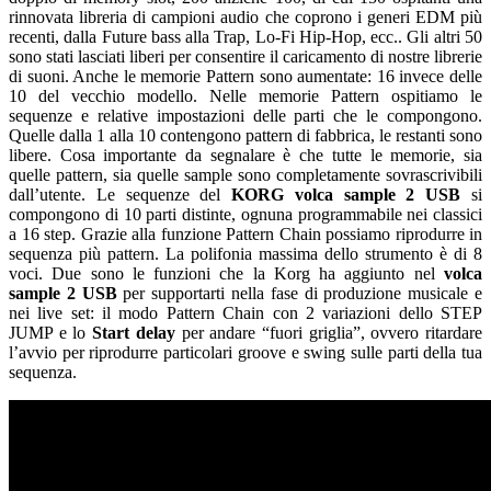
rinnovata libreria di campioni audio che coprono i generi EDM più
recenti, dalla Future bass alla Trap, Lo-Fi Hip-Hop, ecc.. Gli altri 50
sono stati lasciati liberi per consentire il caricamento di nostre librerie
di suoni. Anche le memorie Pattern sono aumentate: 16 invece delle
10 del vecchio modello. Nelle memorie Pattern ospitiamo le
sequenze e relative impostazioni delle parti che le compongono.
Quelle dalla 1 alla 10 contengono pattern di fabbrica, le restanti sono
libere. Cosa importante da segnalare è che tutte le memorie, sia
quelle pattern, sia quelle sample sono completamente sovrascrivibili
dall’utente. Le sequenze del
KORG volca sample 2 USB
si
compongono di 10 parti distinte, ognuna programmabile nei classici
a 16 step. Grazie alla funzione Pattern Chain possiamo riprodurre in
sequenza più pattern. La polifonia massima dello strumento è di 8
voci. Due sono le funzioni che la Korg ha aggiunto nel
volca
sample 2 USB
per supportarti nella fase di produzione musicale e
nei live set: il modo Pattern Chain con 2 variazioni dello STEP
JUMP e lo
Start delay
per andare “fuori griglia”, ovvero ritardare
l’avvio per riprodurre particolari groove e swing sulle parti della tua
sequenza.