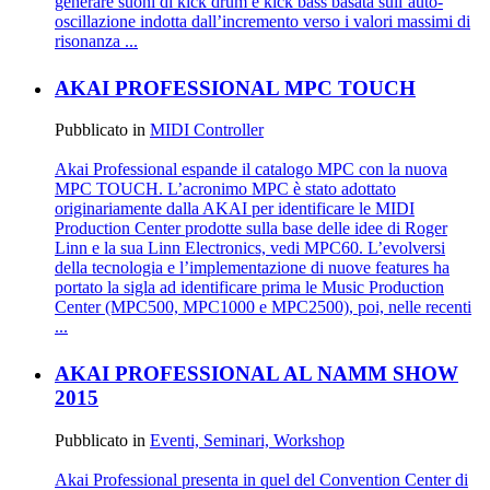
generare suoni di kick drum e kick bass basata sull’auto-
oscillazione indotta dall’incremento verso i valori massimi di
risonanza ...
AKAI PROFESSIONAL MPC TOUCH
Pubblicato in
MIDI Controller
Akai Professional espande il catalogo MPC con la nuova
MPC TOUCH. L’acronimo MPC è stato adottato
originariamente dalla AKAI per identificare le MIDI
Production Center prodotte sulla base delle idee di Roger
Linn e la sua Linn Electronics, vedi MPC60. L’evolversi
della tecnologia e l’implementazione di nuove features ha
portato la sigla ad identificare prima le Music Production
Center (MPC500, MPC1000 e MPC2500), poi, nelle recenti
...
AKAI PROFESSIONAL AL NAMM SHOW
2015
Pubblicato in
Eventi, Seminari, Workshop
Akai Professional presenta in quel del Convention Center di