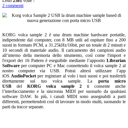
Letto
2581
volte -
2
commenti
KORG volca sample 2 è una drum machine hardware portatile,
indipendente dal computer, con 8 MB utili ad ospitare fino a 200
suoni in formato PCM, a 31.25kHz/16bit, per un totale di 2 minuti e
10 secondi di materiale audio. Il caricamento dei campioni audio
all’interno della memoria dello strumento, così come l'import e
l'export dei 16 Pattern è eseguibile mediante l’apposito
Librarian
Software
per computer PC e Mac connettendo il volca sample 2 al
nostro computer via USB. Potrai altresì utilizzare l’app
iOS
AudioPocket
per registrare al volo i tuoi suoni e poi trasferirli
direttamente sul tuo volca sample. La
porta micro
USB
del
KORG
volca sample 2
ti consente anche
l’interfacciamento e la sincronia MIDI per suonarlo da qualsiasi
software DAW. In più, i canali MIDI sono assegnabili a parti
differenti, permettendoti così di lavorare in modo multi, suonando le
parti da tracce separate.
Korg volca sample 2 è il primo