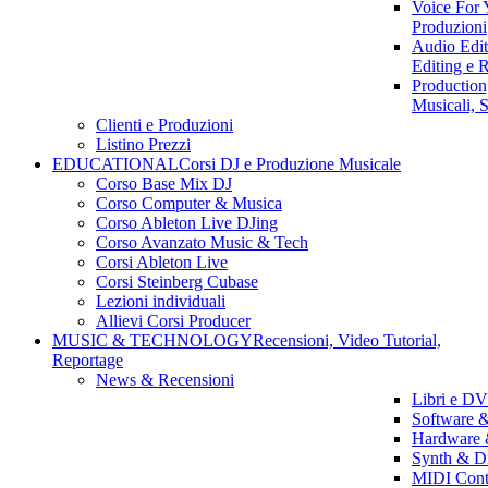
Voice For 
Produzioni
Audio Edit
Editing e 
Productio
Musicali, 
Clienti e Produzioni
Listino Prezzi
EDUCATIONAL
Corsi DJ e Produzione Musicale
Corso Base Mix DJ
Corso Computer & Musica
Corso Ableton Live DJing
Corso Avanzato Music & Tech
Corsi Ableton Live
Corsi Steinberg Cubase
Lezioni individuali
Allievi Corsi Producer
MUSIC & TECHNOLOGY
Recensioni, Video Tutorial,
Reportage
News & Recensioni
Libri e DV
Software &
Hardware 
Synth & D
MIDI Contr