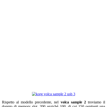
volca dotato di una porta USB
per l’interfacciamento con
computer PC e Mac. Puoi
gestire i 200 sample e i 16
pattern in tempo reale
dal
Librarian Software
,
controllarlo e sincronizzarlo via
MIDI dal tuo software DAW
sfruttando i canali
indipendenti per ogni parte.
Rispetto al modello precedente, nel
volca sample 2
troviamo il
doppio di memory slot, 200 anziché 100, di cui 150 ospitanti una