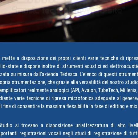
o
mette a disposizione dei propri clienti
varie tecniche di ripres
olid-state e dispone inoltre di
strumenti acustici ed elettroacustici 
zata su misura dall’azienda Tedesca. L’elenco di questi strumenti
opria strumentazione, che grazie alla versatilità del nostro studio
reamplificatori realmente analogici (API, Avalon, TubeTech, Millenia
mediante varie tecniche di ripresa microfonica adeguate al genere
 fine di consentire la massima flessibilità in fase di editing e mi
Studio si trovano a disposizione un’attrezzatura di alto livell
importanti registrazioni vocali negli studi di registrazione di tu