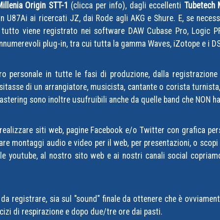
Millenia Origin STT-1
(clicca per info)
, dagli eccellenti
Tubetech
 U87Ai ai ricercati JZ, dai Rode agli AKG e Shure. E, se necessa
 Il tutto viene registrato nei software DAW Cubase Pro, Logic P
 innumerevoli plug-in, tra cui tutta la gamma Waves, iZotope e i
o personale in tutte le fasi di produzione, dalla registrazione
itasse di un arrangiatore, musicista, cantante o corista turnista,
 Mastering sono inoltre usufruibili anche da quelle band che NON h
 realizzare siti web, pagine Facebook e/o Twitter con grafica pe
izzare montaggi audio e video per il web, per presentazioni, o scopi
le youtube, al nostro sito web e ai nostri canali social copria
ti da registrare, sia sul "sound" finale da ottenere che è ovviamen
rcizi di respirazione e dopo due/tre ore dai pasti.