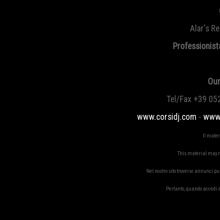
Alar's R
Professionist
Our
Tel/Fax +39 05
www.corsidj.com
-
www.
Il mater
This material may no
Nel nostro sito troverai annunci pu
Pertanto, quando accedi a 