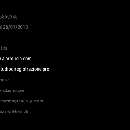
.
115850345
del 26/01/2013
l)ds
w.alarmusic.com
udiodiregistrazione.pro
tti, ecc.
promotional purposes.
 controllo sugli annunci pubblicati.
o prodotti da essi offerti.