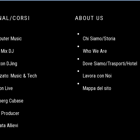
NAL/CORSI
ABOUT US
uter Music
Chi Siamo/Storia
 Mix DJ
Who We Are
ton DJing
Dove Siamo/Trasporti/Hotel
zato: Music & Tech
Lavora con Noi
on Live
Mappa del sito
nberg Cubase
si Producer
ta Allievi