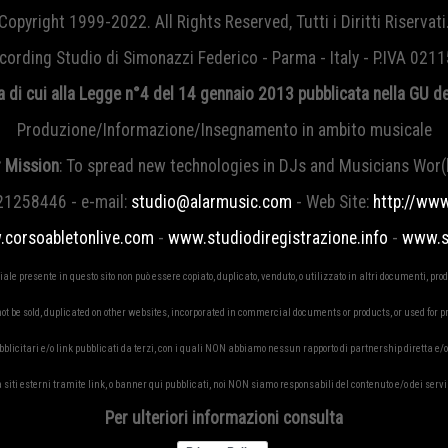
Copyright 1999-2022. All Rights Reserved, Tutti i Diritti Riservati
ecording Studio di Simonazzi Federico - Parma - Italy - P.IVA 02
a di cui alla Legge n°4 del 14 gennaio 2013
pubblicata nella GU 
Produzione/Informazione/Insegnamento in ambito musicale
 Mission
: To spread new technologies in DJs and Musicians Wor(
21258446 - e-mail:
studio@alarmusic.com
- Web Site:
http://ww
corsoabletonlive.com
-
www.studiodiregistrazione.info
-
www.st
iale presente in questo sito non può essere copiato, duplicato, venduto, o utilizzato in altri documenti, prodo
t be sold, duplicated on other websites, incorporated in commercial documents or products, or used for 
bblicitari e/o link pubblicati da terzi, con i quali NON abbiamo nessun rapporto di partnership diretta e/o
siti esterni tramite link, o banner qui pubblicati, noi NON siamo responsabili del contenuto e/o dei servizi, 
Per ulteriori informazioni consulta