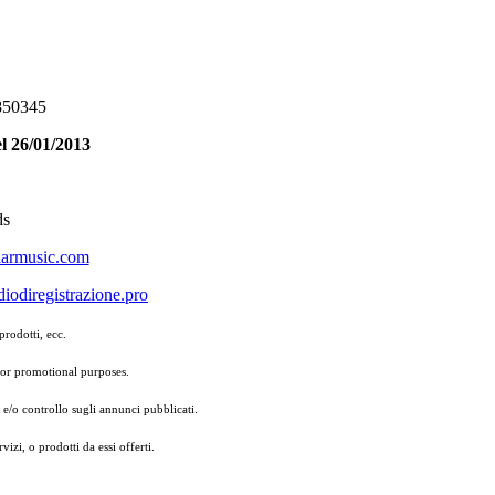
5850345
l 26/01/2013
ds
larmusic.com
iodiregistrazione.pro
prodotti, ecc.
for promotional purposes.
 e/o controllo sugli annunci pubblicati.
izi, o prodotti da essi offerti.