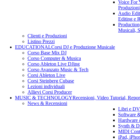
Voice For 
Produzioni
Audio Edit
Editing e 
Productio
Musicali, 
Clienti e Produzioni
Listino Prezzi
EDUCATIONAL
Corsi DJ e Produzione Musicale
Corso Base Mix DJ
Corso Computer & Musica
Corso Ableton Live DJing
Corso Avanzato Music & Tech
Corsi Ableton Live
Corsi Steinberg Cubase
Lezioni individuali
Allievi Corsi Producer
MUSIC & TECHNOLOGY
Recensioni, Video Tutorial, Repor
News & Recensioni
Libri e DV
Software &
Hardware 
Synth & D
MIDI Contr
iPad, iPho