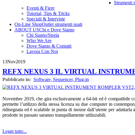
Strumenti 
Eventi & Fiere
Tutorial, Tips & Tricks
Speciali & Interviste
On-Line Shop
Outlet strumenti usati
ABOUT US
Chi e Dove Siamo
Chi Siamo/Storia
Who We Are
Dove Siamo & Contatti
Lavora Con Noi
13
Nov
2019
REFX NEXUS 3 IL VIRTUAL INSTRU
Pubblicato in:
Software, Sequencer, Plug-in
Novembre 2019, che gira esclusivamente a 64-bit ed è compatibile 
permette l’utilizzo della stessa licenza su due computer in contempora
ridisegnata ed è scalabile in punta di mouse dall’utente per adattarla
prodotte in passato saranno tranquillamente utilizzabili.
Leggi tutto...