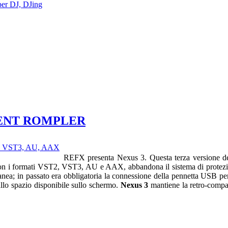
per DJ, DJing
MENT ROMPLER
REFX presenta Nexus 3. Questa terza versione del 
con i formati VST2, VST3, AU e AAX, abbandona il sistema di protezi
nea; in passato era obbligatoria la connessione della pennetta USB per p
 allo spazio disponibile sullo schermo.
Nexus 3
mantiene la retro-compati