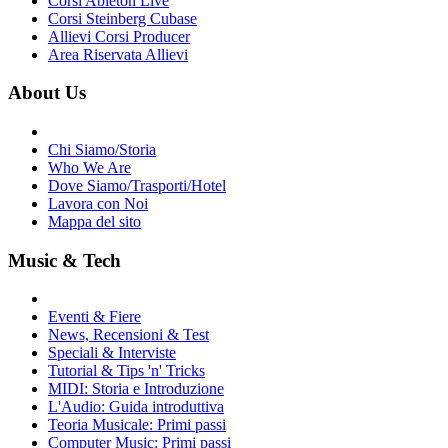
Corsi Ableton Live
Corsi Steinberg Cubase
Allievi Corsi Producer
Area Riservata Allievi
About Us
Chi Siamo/Storia
Who We Are
Dove Siamo/Trasporti/Hotel
Lavora con Noi
Mappa del sito
Music & Tech
Eventi & Fiere
News, Recensioni & Test
Speciali & Interviste
Tutorial & Tips 'n' Tricks
MIDI: Storia e Introduzione
L'Audio: Guida introduttiva
Teoria Musicale: Primi passi
Computer Music: Primi passi