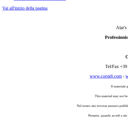
Vai all'inizio della pagina
Alar's
Professionis
O
Tel/Fax +39
www.corsidj.com
-
w
Il materiale 
This material may not be
Nel nostro sito troverai annunci pubbli
Pertanto, quando accedi a siti 