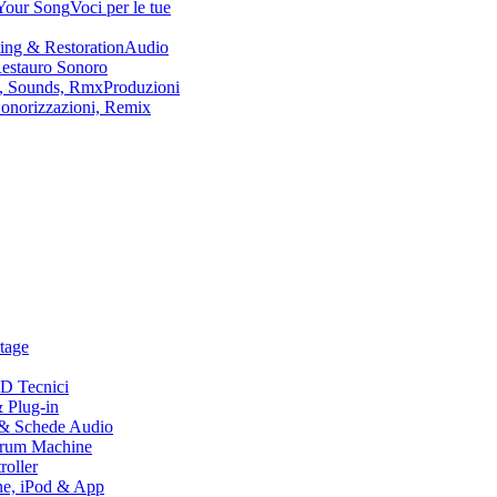
Your Song
Voci per le tue
ing & Restoration
Audio
Restauro Sonoro
n, Sounds, Rmx
Produzioni
Sonorizzazioni, Remix
tage
D Tecnici
 Plug-in
& Schede Audio
rum Machine
oller
ne, iPod & App