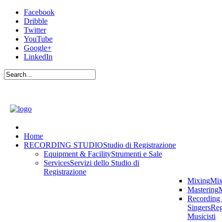
Facebook
Dribble
Twitter
YouTube
Google+
LinkedIn
Home
RECORDING STUDIO
Studio di Registrazione
Equipment & Facility
Strumenti e Sale
Services
Servizi dello Studio di
Registrazione
Mixing
Mix
Mastering
M
Recording
Singers
Reg
Musicisti