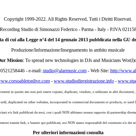
Copyright 1999-2022. All Rights Reserved, Tutti i Diritti Riservati.
 Recording Studio di Simonazzi Federico - Parma - Italy - P.IVA 0211
ta di cui alla Legge n°4 del 14 gennaio 2013
pubblicata nella GU de
Produzione/Informazione/Insegnamento in ambito musicale
ur Mission
: To spread new technologies in DJs and Musicians Wor(l)
 0521258446 - e-mail:
studio@alarmusic.com
- Web Site:
http://www.a
ww.corsoabletonlive.com
-
www.studiodiregistrazione.info
-
www.stud
presente in questo sito non può essere copiato, duplicato, venduto, o utilizzato in altri documenti, 
 sold, duplicated on other websites, incorporated in commercial documents or products, or used 
citari e/o link pubblicati da terzi, con i quali NON abbiamo nessun rapporto di partnership diretta
esterni tramite link, o banner qui pubblicati, noi NON siamo responsabili del contenuto e/o dei serv
Per ulteriori informazioni consulta